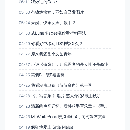
我做过的Case
06-11
有钱烧快女，不如自己发唱片
05-30
天娱、快乐女声、歌手？
05-24
从LunarPages涨价看行销手法
04-30
你看好中移动TD制式3G么？
04-29
原来我还是个文艺青年
04-27
小说《偷窥》，让我思考的是人性还是商业
04-27
莫装B，装B遭雷劈
04-25
我看湖南卫视《节节高声》第一季
04-25
《手写音乐Ⅰ》唱片 艺人介绍&歌曲试听
04-23
清新的声音记忆、质朴的手写乐章 - 《手写音乐Ⅰ》唱片新闻通稿
04-23
Mr.WhiteBoard更新至0.4，同时发布文章预告
04-23
疯狂地爱上Katie Melua
04-19