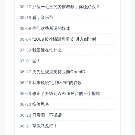
那位一毛三的警察叔叔，你还好么？
09-27
看，音乐节
09-19
你们这些所谓的媒体
09-09
“2009长沙橘洲音乐节”进入倒计时
09-04
我最近在忙什么
07-30
罢！
07-01
周先生观点支持豆瓣OpenID
06-27
我来说说“心神不宁”的谷歌
06-26
修正了升级到WP2.8后台的三个报错
06-26
换位思考
06-23
只看图，不说话
06-23
草泥马戈壁！
06-21