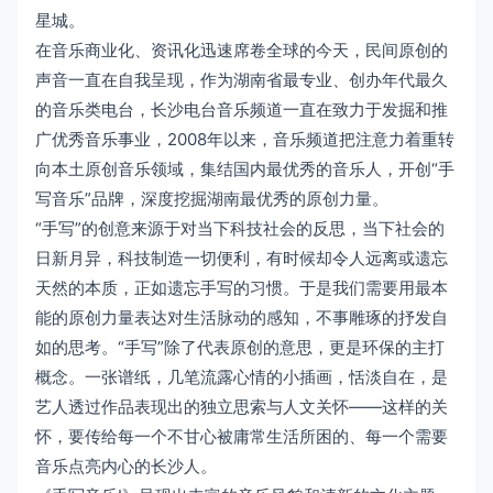
星城。
在音乐商业化、资讯化迅速席卷全球的今天，民间原创的
声音一直在自我呈现，作为湖南省最专业、创办年代最久
的音乐类电台，长沙电台音乐频道一直在致力于发掘和推
广优秀音乐事业，2008年以来，音乐频道把注意力着重转
向本土原创音乐领域，集结国内最优秀的音乐人，开创“手
写音乐”品牌，深度挖掘湖南最优秀的原创力量。
“手写”的创意来源于对当下科技社会的反思，当下社会的
日新月异，科技制造一切便利，有时候却令人远离或遗忘
天然的本质，正如遗忘手写的习惯。于是我们需要用最本
能的原创力量表达对生活脉动的感知，不事雕琢的抒发自
如的思考。“手写”除了代表原创的意思，更是环保的主打
概念。一张谱纸，几笔流露心情的小插画，恬淡自在，是
艺人透过作品表现出的独立思索与人文关怀——这样的关
怀，要传给每一个不甘心被庸常生活所困的、每一个需要
音乐点亮内心的长沙人。