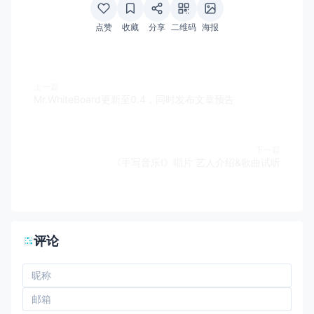
点赞
收藏
分享
二维码
海报
上一篇
Mr.WhiteBoard更新至0.4，同时发布文章预告
下一篇
《手写音乐Ⅰ》唱片 艺人介绍&歌曲试听
评论