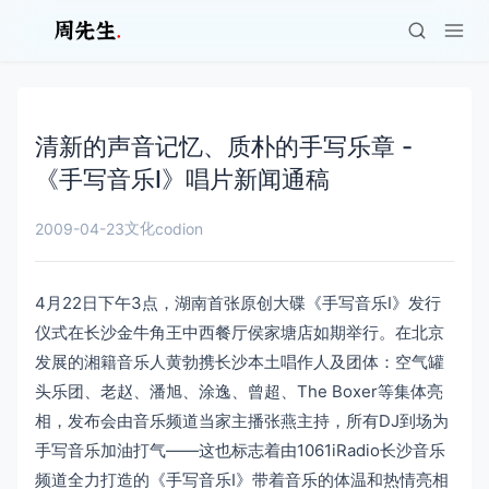
清新的声音记忆、质朴的手写乐章 -
《手写音乐Ⅰ》唱片新闻通稿
文化
2009-04-23
codion
4月22日下午3点，湖南首张原创大碟《手写音乐Ⅰ》发行
仪式在长沙金牛角王中西餐厅侯家塘店如期举行。在北京
发展的湘籍音乐人黄勃携长沙本土唱作人及团体：空气罐
头乐团、老赵、潘旭、涂逸、曾超、The Boxer等集体亮
相，发布会由音乐频道当家主播张燕主持，所有DJ到场为
手写音乐加油打气——这也标志着由1061iRadio长沙音乐
频道全力打造的《手写音乐Ⅰ》带着音乐的体温和热情亮相