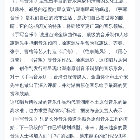
《手写音乐Ⅰ》呈现出丰富的音乐风貌和清新的文化主题，
以质朴、诚恳的态度向民众宣告湖南民谣的崛起。《手写
音乐Ⅰ》是我们自己的城市生活，是我们自己看世界的眼
睛，它的这些闪光的特质，将延续至更广阔的音乐领域。
《手写音乐Ⅰ》诚邀台湾金牌曲作者、顶级的音乐制作人凃
惠源先生担纲音乐顾问，凃惠源先生曾为张惠妹、齐秦、
张宇、曹格等艺人打造《听海》、《往事随风》、《用心
良苦》、《背叛》等音乐作品。凃惠源称，这张唱片从词
曲、创作到发行都呈现出湖南原创音乐崭新的音乐形象。
对于《手写音乐Ⅰ》，台湾资深传媒人、金曲奖评审王介安
先生也做出了深入评析，并对湖南原创音乐给予最高的赞
赏和鼓励。
这张唱片所收录的音乐作品均代表湖南本土原创音乐的最
高水准，也力求更高的聆听标准，据发布会负责人表示，
《手写音乐Ⅰ》只是长沙音乐频道为振兴原创音乐工作的开
始，下一阶段的工作已经规划成型。未来，越来越多的爱
音乐人士将加入到“手写”的团队，越来越多的好作品也将