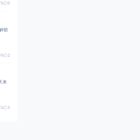
5
0
和解锁
0
2
今天来
2
3