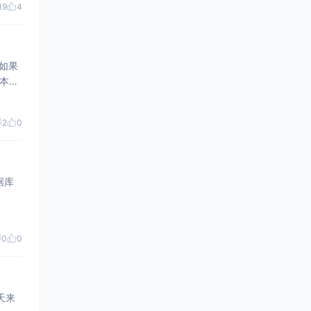
19
4
如果
脚本处
2
0
据库
0
0
今天来