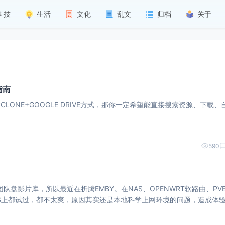
科技
生活
文化
乱文
归档
关于
指南
RCLONE+GOOGLE DRIVE方式，那你一定希望能直接搜索资源、下载、
590
团队盘影片库，所以最近在折腾EMBY。在NAS、OPENWRT软路由、PV
VPS上都试过，都不太爽，原因其实还是本地科学上网环境的问题，造成体
建EMBY。</p>