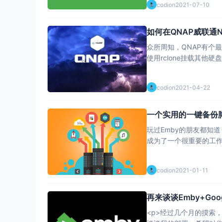
codion
2021-07-10
如何在QNAP威联通N
众所周知，QNAP有个
使用rclone挂载其他
理起来会很复杂。
codion
2021-04-22
一个实用的一键备份脚本
玩过Emby的朋友都知
成为了一个很重要的工
codion
2021-01-11
再来谈谈Emby+Goo
<p>经过几个月的摸索，基