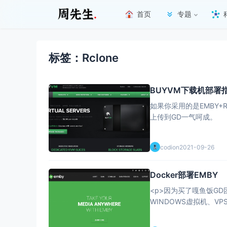
首页
专题
标签：Rclone
BUYVM下载机部署
如果你采用的是EMBY+
上传到GD一气呵成。
codion
2021-09-26
Docker部署EMBY
<p>因为买了嘎鱼饭GD
WINDOWS虚拟机、
差。遂开始琢磨在VPS上搭