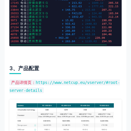
3、产品配置
产品详情页：
https://www.netcup.eu/vserver/#root-
server-details