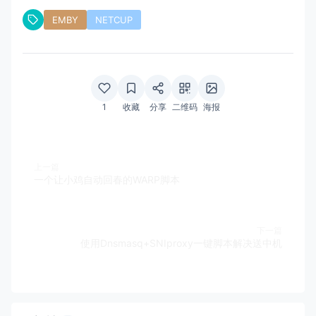
EMBY
NETCUP
1
收藏
分享
二维码
海报
上一篇
一个让小鸡自动回春的WARP脚本
下一篇
使用Dnsmasq+SNIproxy一键脚本解决送中机