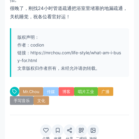
很晚了，刚找24小时管道疏通把浴室里堵塞的地漏疏通，
关机睡觉，祝各位看官好运！
版权声明：
作者：codion
链接：https://mrchou.com/life-style/what-am-i-bus
y-for.html
文章版权归作者所有，未经允许请勿转载。
Mr.Chou
传媒
博客
唱片工业
广播
手写音乐
文化
点赞
收藏
分享
二维码
海报