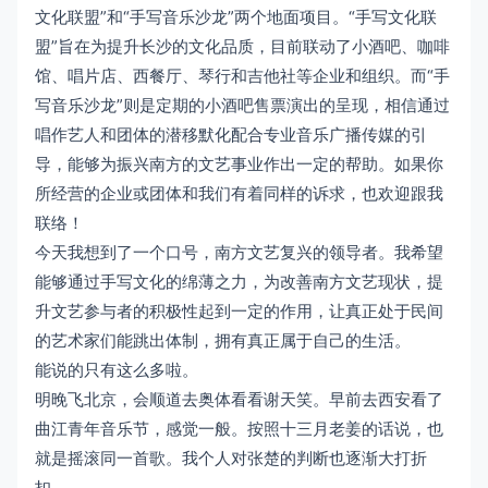
文化联盟”和“手写音乐沙龙”两个地面项目。“手写文化联
盟”旨在为提升长沙的文化品质，目前联动了小酒吧、咖啡
馆、唱片店、西餐厅、琴行和吉他社等企业和组织。而“手
写音乐沙龙”则是定期的小酒吧售票演出的呈现，相信通过
唱作艺人和团体的潜移默化配合专业音乐广播传媒的引
导，能够为振兴南方的文艺事业作出一定的帮助。如果你
所经营的企业或团体和我们有着同样的诉求，也欢迎跟我
联络！
今天我想到了一个口号，南方文艺复兴的领导者。我希望
能够通过手写文化的绵薄之力，为改善南方文艺现状，提
升文艺参与者的积极性起到一定的作用，让真正处于民间
的艺术家们能跳出体制，拥有真正属于自己的生活。
能说的只有这么多啦。
明晚飞北京，会顺道去奥体看看谢天笑。早前去西安看了
曲江青年音乐节，感觉一般。按照十三月老姜的话说，也
就是摇滚同一首歌。我个人对张楚的判断也逐渐大打折
扣。