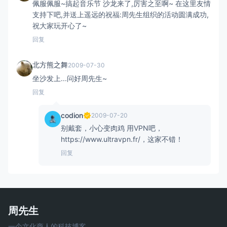
佩服佩服~搞起音乐节 沙龙来了,厉害之至啊~ 在这里友情
支持下吧,并送上遥远的祝福:周先生组织的活动圆满成功,
祝大家玩开心了~
回复
北方熊之舞
2009-07-30
坐沙发上...问好周先生~
回复
codion
2009-07-20
别戴套，小心变肉鸡 用VPN吧，
https://www.ultravpn.fr/，这家不错！
回复
周先生
一个文化商人的科技博客