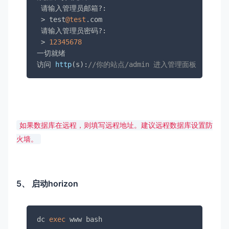
 请输入管理员邮箱?:

 > test
@test
.
com
 请输入管理员密码?:

 > 
12345678
一切就绪

访问 
http
(s):
//你的站点/admin 进入管理面板
如果数据库在远程，则填写远程地址。建议远程数据库设置防
火墙。
5、 启动horizon
dc 
exec
 www bash