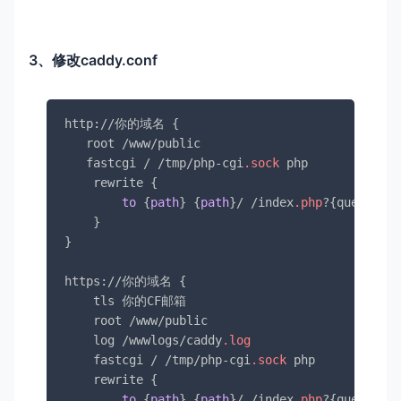
      MYSQL_ROOT_PASSWORD: 请修改密码

      MYSQL_DATABASE: v2b
3、修改caddy.conf
http://你的域名 {

   root /www/public

   fastcgi / /tmp/php-cgi
.sock
 php

    rewrite {

to
 {
path
} {
path
}/ /index
.php
?{query}

    }

}

https://你的域名 {

    tls 你的CF邮箱

    root /www/public

    log /wwwlogs/caddy
.log
    fastcgi / /tmp/php-cgi
.sock
 php

    rewrite {

to
 {
path
} {
path
}/ /index
.php
?{query}
