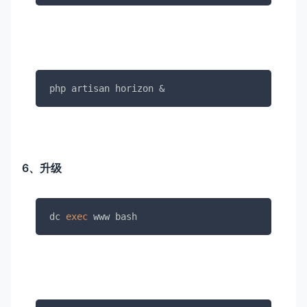
php artisan horizon &
6、升级
dc 
exec
 www bash