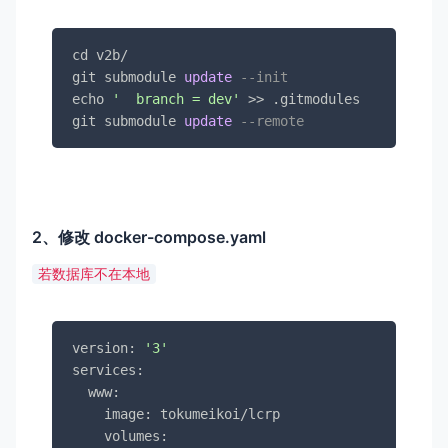
cd v2b
/
git submodule 
update
--init
echo 
'  branch = dev'
>>
 .gitmodules

git submodule 
update
--remote
2、修改 docker-compose.yaml
若数据库不在本地
version: 
'3'
services:

  www:

    image: tokumeikoi/lcrp

    volumes:
