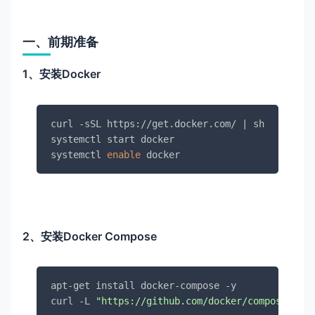
一、前期准备
1、安装Docker
curl -sSL https://get.docker.com/ | sh

systemctl start docker

systemctl 
enable
 docker
2、安装Docker Compose
apt-get install docker-compose -y

curl -L 
"https://github.com/docker/compose/rele