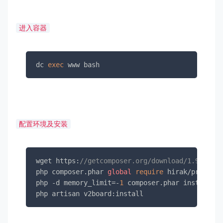
进入容器
dc 
exec
 www bash
配置环境及安装
wget 
https
:
//getcomposer.org/download/1.9.0/com
php composer.
phar
global
require
 hirak/prestiss
php -d memory_limit=-
1
 composer.
phar
 install

php artisan 
v2board
:install