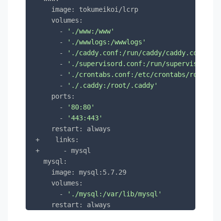
    image: tokumeikoi/lcrp

    volumes:

      - 
'./www:/www'
      - 
'./wwwlogs:/wwwlogs'
      - 
'./caddy.conf:/run/caddy/caddy.conf'
      - 
'./supervisord.conf:/run/supervisor/sup
      - 
'./crontabs.conf:/etc/crontabs/root'
      - 
'./.caddy:/root/.caddy'
    ports:

      - 
'80:80'
      - 
'443:443'
    restart: always

+    links:

+      - mysql

  mysql:

    image: mysql:5.7.29

    volumes:

      - 
'./mysql:/var/lib/mysql'
    restart: always

    environment:
