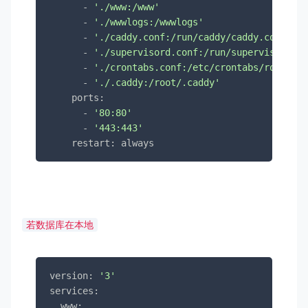
      - 
'./www:/www'
      - 
'./wwwlogs:/wwwlogs'
      - 
'./caddy.conf:/run/caddy/caddy.conf'
      - 
'./supervisord.conf:/run/supervisor/sup
      - 
'./crontabs.conf:/etc/crontabs/root'
      - 
'./.caddy:/root/.caddy'
    ports:

      - 
'80:80'
      - 
'443:443'
    restart: always
若数据库在本地
version: 
'3'
services:

  www:
